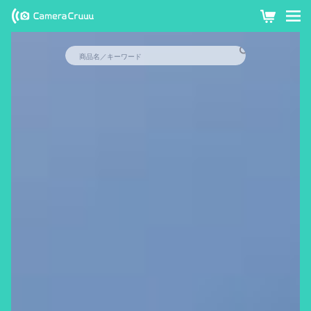
GoPro(ゴ
カ
ー
ープロ)な
検
ト
ど最新カメ
商品名／キーワード
索
ラの格安レ
ンタルは
GoPro
ミラーレス
ハンディ
カメラク
ルー !
防水カメラ
チェキ
その他のカメラ