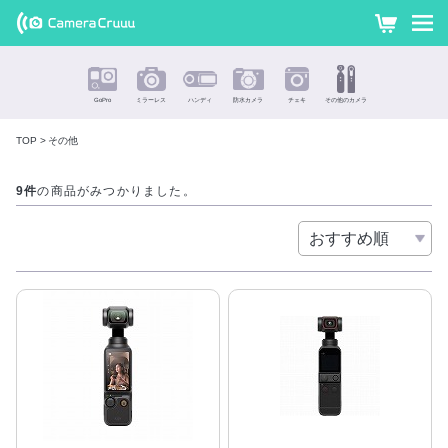
オズモポ
カ
ー
ケットや
ト
360°カメ
GoPro
ミラーレス
ハンディ
防水カメラ
チェキ
その他のカメラ
ラを格安価
TOP
その他
格でレン
9件
の商品がみつかりました。
その他
タル !