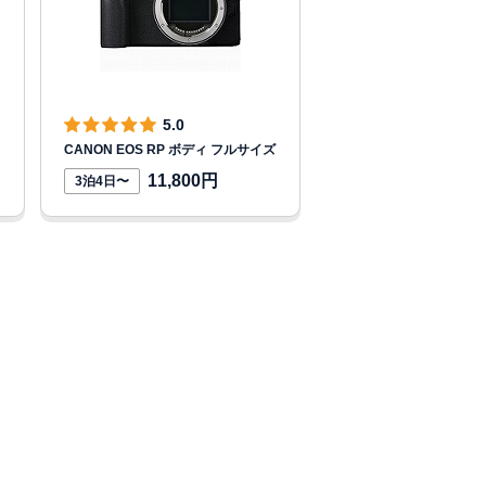
ジ
の
先
頭
へ
5.0
CANON EOS RP ボディ フルサイズ
11,800円
3泊4日〜