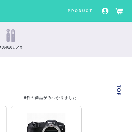
PRODUCT
ロ
カ
グ
ー
イ
ト
ン
その他のカメラ
／
新
規
会
員
登
6件
の商品がみつかりました。
こ
録
の
ペ
ー