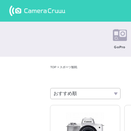
スポーツ観戦
には最新カメ
ラのレンタル
GoPro
がおすすめ !
TOP
スポーツ観戦
2020年最新の
GoProやミラ
スポーツ観戦
ーレスカメラ
を格安価格で
レンタル