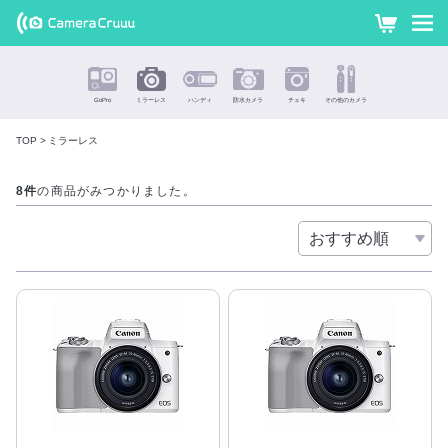
最新のミラ
カ
ー
ーレスカ
ト
メラを格安
GoPro
ミラーレス
ハンディ
防水カメラ
チェキ
その他のカメラ
価格でレン
TOP
ミラーレス
タル !
8件
の商品がみつかりました。
ミラーレス