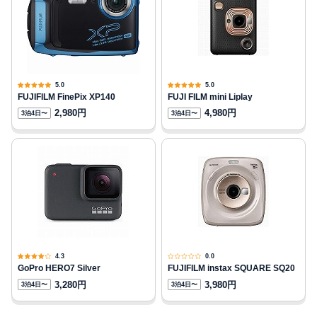
5.0
5.0
FUJIFILM FinePix XP140
FUJI FILM mini Liplay
2,980円
4,980円
3泊4日〜
3泊4日〜
4.3
0.0
GoPro HERO7 Silver
FUJIFILM instax SQUARE SQ20
3,280円
3,980円
3泊4日〜
3泊4日〜