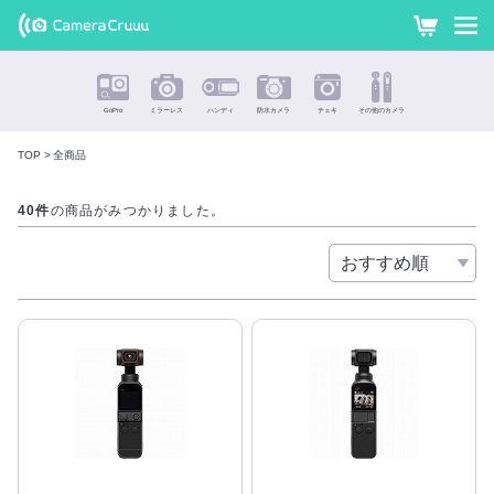
GoPro・ミ
カ
ー
ラーレス・
ト
ハンディ
GoPro
ミラーレス
ハンディ
防水カメラ
チェキ
その他のカメラ
カメラ・防
TOP
全商品
水カメラ・
40件
の商品がみつかりました。
全商品
チェキな
どの最新カ
メラを格安
価格・往復
送料無料で
レンタル !