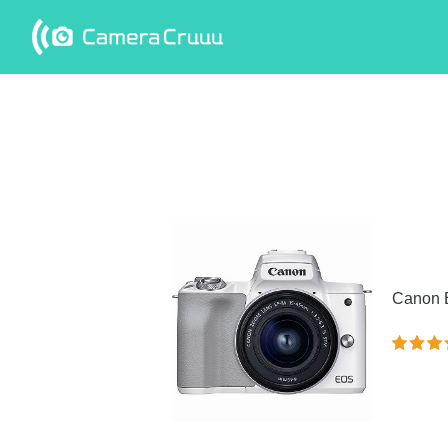
GoProやミラ
ーレスなど最
新カメラを格
安レンタル !
カメラクルー
Canon