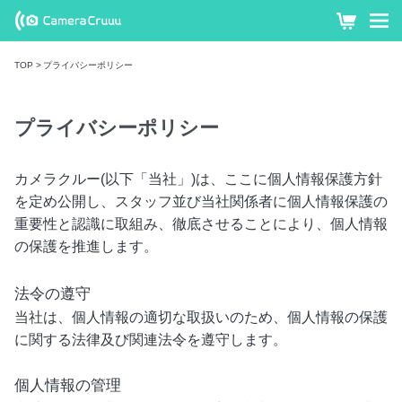
GoProやミ
カ
ー
ラーレス
TOP
プライバシーポリシー
ト
など最新カ
メラを格安
プライバシーポリシー
レンタル !
カメラク
カメラクルー(以下「当社」)は、ここに個人情報保護方針
を定め公開し、スタッフ並び当社関係者に個人情報保護の
ルー
重要性と認識に取組み、徹底させることにより、個人情報
の保護を推進します。
法令の遵守
当社は、個人情報の適切な取扱いのため、個人情報の保護
に関する法律及び関連法令を遵守します。
個人情報の管理