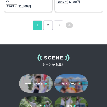
ズ
6,980円
3泊4日〜
11,800円
3泊4日〜
1
2
3
次
へ
>>
SCENE
シーンから選ぶ
テーマパーク
海・プール
アウトドア
旅行