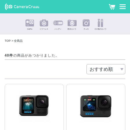
GoPro・ミ
カ
ー
ラーレス・
ト
ハンディ
GoPro
ミラーレス
ハンディ
防水カメラ
チェキ
その他のカメラ
カメラ・防
TOP
全商品
水カメラ・
40件
の商品がみつかりました。
全商品
チェキな
どの最新カ
メラを格安
価格・往復
送料無料で
レンタル !