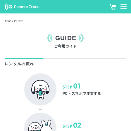
往復送料無
カ
ー
料・簡単手
TOP
GUIDE
ト
続で最新カ
GUIDE
メラをレ
ご利用ガイド
ンタル ! カ
メラクル
レンタルの流れ
ー
STEP 01
PC・スマホで注文する
STEP 02